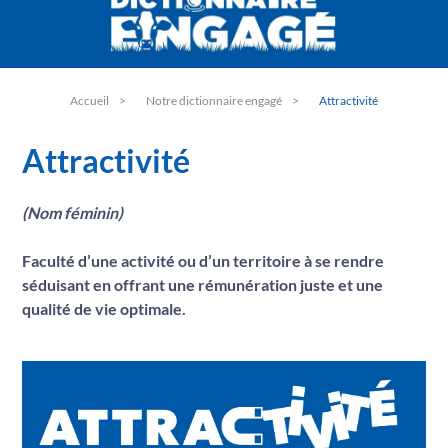
B
Bien-être animal
C
Climat
D
Dialogue
Accueil
Notre dictionnaire engagé
Attractivité
E
Environnement
F
Attractivité
Filière laitière
G
Garantie
(Nom féminin)
H
Hygiène
I
Faculté d’une activité ou d’un territoire à se rendre
Information
séduisant en offrant une rémunération juste et une
J
Jeunesse
qualité de vie optimale.
L
Lait
M
Made in France
N
Nutrition
O