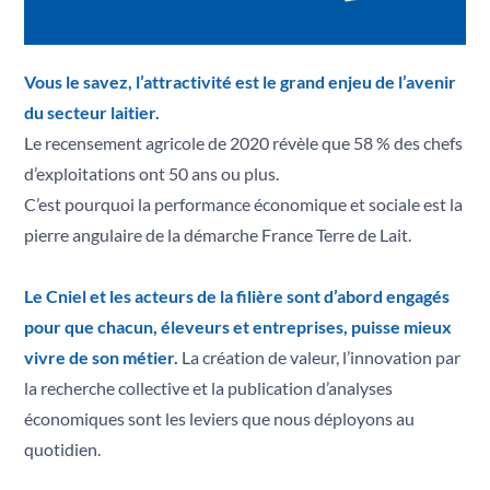
Objectifs
P
Progrès
Q
Qualité
Vous le savez, l’attractivité est le grand enjeu de l’avenir
R
du secteur laitier.
Responsable
S
Le recensement agricole de 2020 révèle que 58 % des chefs
Solidarité
d’exploitations ont 50 ans ou plus.
T
Territoires
C’est pourquoi la performance économique et sociale est la
U
pierre angulaire de la démarche France Terre de Lait.
Usine
V
Valeurs
Le Cniel et les acteurs de la filière sont d’abord engagés
Z
Zéro Antibio
pour que chacun, éleveurs et entreprises, puisse mieux
vivre de son métier.
La création de valeur, l’innovation par
la recherche collective et la publication d’analyses
économiques sont les leviers que nous déployons au
quotidien.