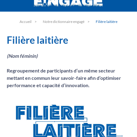
C
Climat
D
Dialogue
Accueil
Notre dictionnaire engagé
Filière laitière
E
Environnement
F
Filière laitière
Filière laitière
G
Garantie
(Nom féminin)
H
Hygiène
I
Regroupement de participants d’un même secteur
Information
mettant en commun leur savoir-faire afin d’optimiser
J
Jeunesse
performance et capacité d’innovation.
L
Lait
M
Made in France
N
Nutrition
O
Objectifs
P