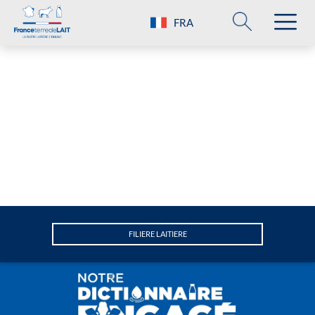
FRA
FILIERE LAITIERE
A
Attractivité
B
Bien-être animal