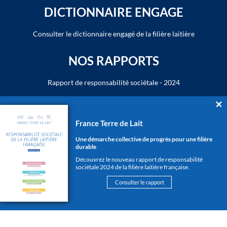
DICTIONNAIRE ENGAGE
Consulter le dictionnaire engagé de la filière laitière
NOS RAPPORTS
Rapport de responsabilité sociétale - 2024
NOS PUBLICATIONS
France Terre de Lait
Consulter les publications France Terre de Lait
Une démarche collective de progrès pour une filière
durable
L'ÉCOSYSTÈME DU LAIT
Découvrez le nouveau rapport de responsabilité
sociétale 2024 de la filière laitière française.
www.cniel.com
Consulter le rapport
www.produits-laitiers.com
www.cniel-infos.com
S'ABONNER A LA NEWSLETTER