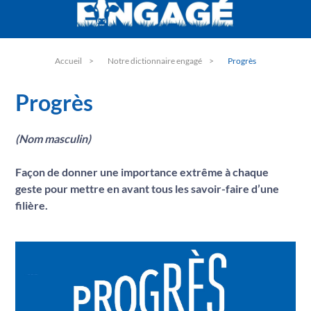
Bien-être animal
C
Climat
D
Dialogue
Accueil
Notre dictionnaire engagé
Progrès
E
Environnement
F
Progrès
Filière laitière
G
Garantie
(Nom masculin)
H
Hygiène
I
Façon de donner une importance extrême à chaque
Information
geste pour mettre en avant tous les savoir-faire d’une
J
Jeunesse
filière.
L
Lait
M
Made in France
N
Nutrition
O
Objectifs