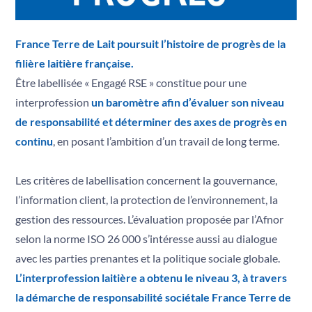
P
Progrès
Q
Qualité
France Terre de Lait poursuit l’histoire de progrès de la
R
filière laitière française.
Responsable
S
Être labellisée « Engagé RSE » constitue pour une
Solidarité
interprofession
un baromètre afin d’évaluer son niveau
T
Territoires
de responsabilité et déterminer des axes de progrès en
U
continu
, en posant l’ambition d’un travail de long terme.
Usine
V
Valeurs
Les critères de labellisation concernent la gouvernance,
Z
Zéro Antibio
l’information client, la protection de l’environnement, la
gestion des ressources. L’évaluation proposée par l’Afnor
selon la norme ISO 26 000 s’intéresse aussi au dialogue
avec les parties prenantes et la politique sociale globale.
L’interprofession laitière a obtenu le niveau 3, à travers
la démarche de responsabilité sociétale France Terre de