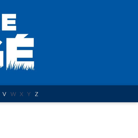
V
W
X
Y
Z