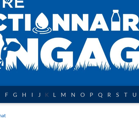
F
G
H
I
J
K
L
M
N
O
P
Q
R
S
T
U
mat