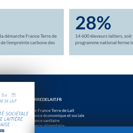
28%
 la démarche France Terre de
14 600 éleveurs laitiers, soi
 de l’empreinte carbone des
programme national ferme la
FRANCETERREDELAIT.FR
La démarche France Terre de Lait
La performance économique et sociale
La performance sanitaire
La performance alimentaire
La production responsable