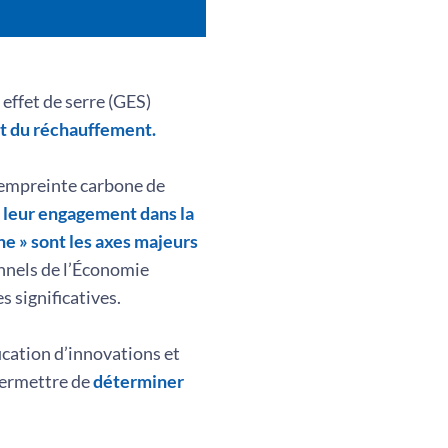
 effet de serre (GES)
et du réchauffement.
l’empreinte carbone de
et leur engagement dans la
e » sont les axes majeurs
nnels de l’Économie
 significatives.
ication d’innovations et
 permettre de
déterminer