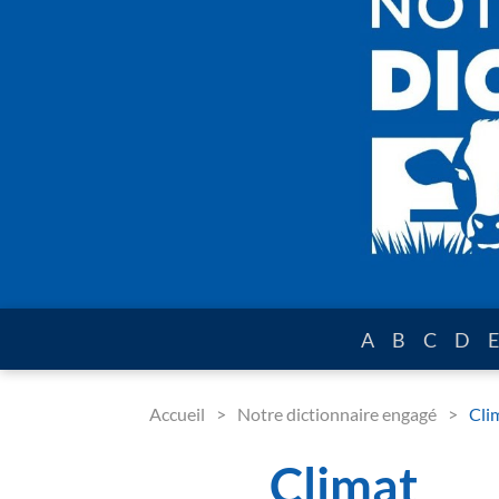
A
B
C
D
E
Accueil
Notre dictionnaire engagé
Cli
Climat